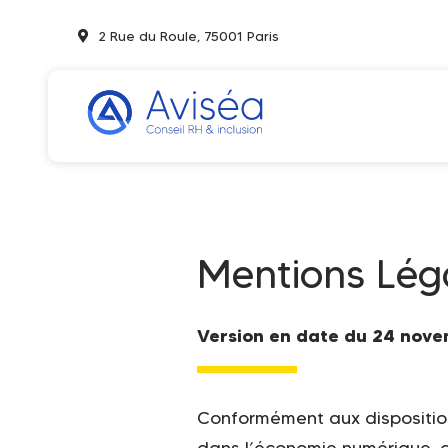
Passer
2 Rue du Roule, 75001 Paris
au
contenu
Mentions Lég
Version en date du 24 nov
Conformément aux dispositions
dans l’économie numérique, dit