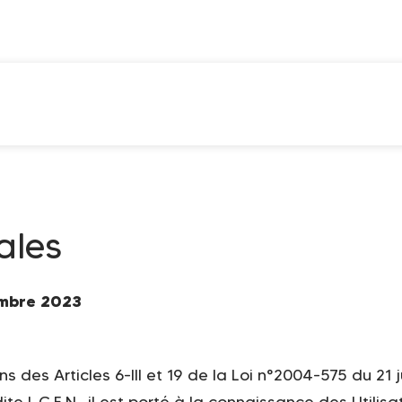
ales
embre 2023
 des Articles 6-III et 19 de la Loi n°2004-575 du 21 
e L.C.E.N., il est porté à la connaissance des Utilis